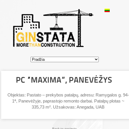
PC “MAXIMA”, PANEVĖŽYS
Objektas: Pastato – prekybos patalpų, adresu: Ramygalos g. 94-
1ª, Panevėžyje, paprastojo remonto darbai. Patalpų plotas ~
335,73 m². Užsakovas: Anegada, UAB
Back to projects