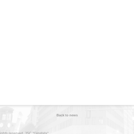
Back to news
rights reserved. JSC "Ginstata"