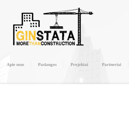
Apie mus
Paslaugos
Projektai
Partneriai